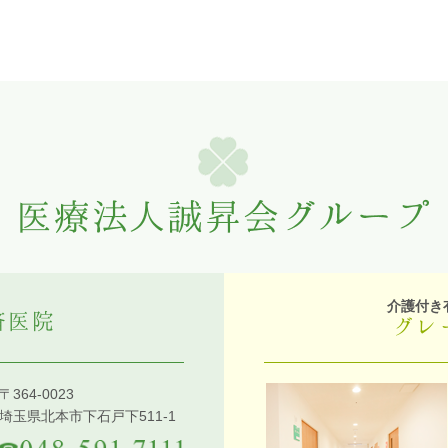
介護付き
済医院
グレ
〒364-0023
埼玉県北本市下石戸下511-1